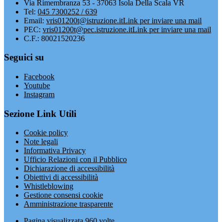
Via Rimembranza 53 - 37063 Isola Della Scala VR
Tel:
045 7300252 / 639
Email:
vris01200t@istruzione.it
Link per inviare una mail
PEC:
vris01200t@pec.istruzione.it
Link per inviare una mail
C.F.: 80021520236
Seguici su
Facebook
Youtube
Instagram
Sezione Link Utili
Cookie policy
Note legali
Informativa Privacy
Ufficio Relazioni con il Pubblico
Dichiarazione di accessibilità
Obiettivi di accessibilità
Whistleblowing
Gestione consensi cookie
Amministrazione trasparente
Pagina visualizzata
960
volte