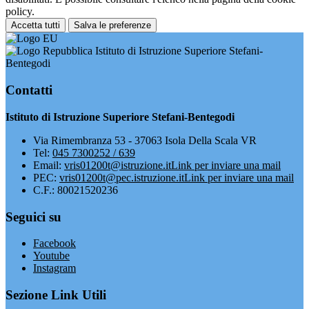
policy.
Accetta tutti
Salva le preferenze
Istituto di Istruzione Superiore Stefani-
Bentegodi
Contatti
Istituto di Istruzione Superiore Stefani-Bentegodi
Via Rimembranza 53 - 37063 Isola Della Scala VR
Tel:
045 7300252 / 639
Email:
vris01200t@istruzione.it
Link per inviare una mail
PEC:
vris01200t@pec.istruzione.it
Link per inviare una mail
C.F.: 80021520236
Seguici su
Facebook
Youtube
Instagram
Sezione Link Utili