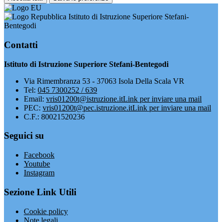
Istituto di Istruzione Superiore Stefani-
Bentegodi
Contatti
Istituto di Istruzione Superiore Stefani-Bentegodi
Via Rimembranza 53 - 37063 Isola Della Scala VR
Tel:
045 7300252 / 639
Email:
vris01200t@istruzione.it
Link per inviare una mail
PEC:
vris01200t@pec.istruzione.it
Link per inviare una mail
C.F.: 80021520236
Seguici su
Facebook
Youtube
Instagram
Sezione Link Utili
Cookie policy
Note legali