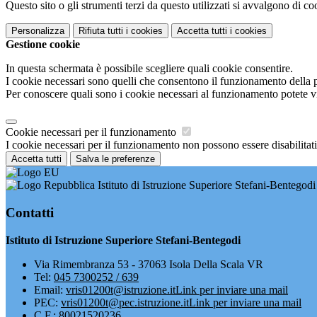
Questo sito o gli strumenti terzi da questo utilizzati si avvalgono di coo
Personalizza
Rifiuta tutti
i cookies
Accetta tutti
i cookies
Gestione cookie
In questa schermata è possibile scegliere quali cookie consentire.
I cookie necessari sono quelli che consentono il funzionamento della pi
Per conoscere quali sono i cookie necessari al funzionamento potete v
Cookie necessari per il funzionamento
I cookie necessari per il funzionamento non possono essere disabilitati.
Accetta tutti
Salva le preferenze
Istituto di Istruzione Superiore Stefani-Bentegodi
Contatti
Istituto di Istruzione Superiore Stefani-Bentegodi
Via Rimembranza 53 - 37063 Isola Della Scala VR
Tel:
045 7300252 / 639
Email:
vris01200t@istruzione.it
Link per inviare una mail
PEC:
vris01200t@pec.istruzione.it
Link per inviare una mail
C.F.: 80021520236