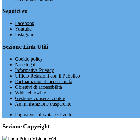
Seguici su
Facebook
Youtube
Instagram
Sezione Link Utili
Cookie policy
Note legali
Informativa Privacy
Ufficio Relazioni con il Pubblico
Dichiarazione di accessibilità
Obiettivi di accessibilità
Whistleblowing
Gestione consensi cookie
Amministrazione trasparente
Pagina visualizzata
577
volte
Sezione Copyright