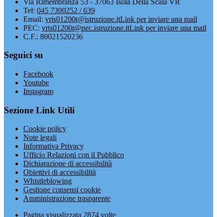
Via Rimembranza 53 - 37063 Isola Della Scala VR
Tel:
045 7300252 / 639
Email:
vris01200t@istruzione.it
Link per inviare una mail
PEC:
vris01200t@pec.istruzione.it
Link per inviare una mail
C.F.: 80021520236
Seguici su
Facebook
Youtube
Instagram
Sezione Link Utili
Cookie policy
Note legali
Informativa Privacy
Ufficio Relazioni con il Pubblico
Dichiarazione di accessibilità
Obiettivi di accessibilità
Whistleblowing
Gestione consensi cookie
Amministrazione trasparente
Pagina visualizzata
2874
volte