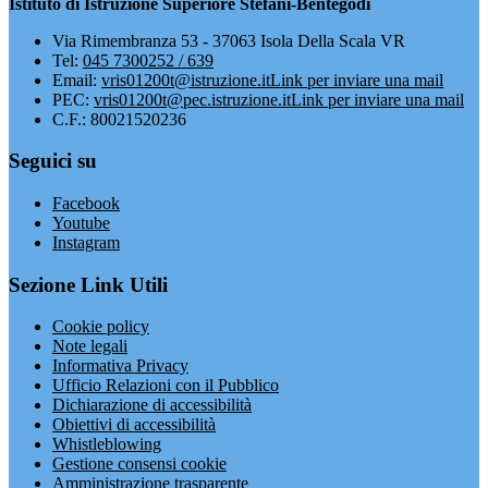
Istituto di Istruzione Superiore Stefani-Bentegodi
Via Rimembranza 53 - 37063 Isola Della Scala VR
Tel:
045 7300252 / 639
Email:
vris01200t@istruzione.it
Link per inviare una mail
PEC:
vris01200t@pec.istruzione.it
Link per inviare una mail
C.F.: 80021520236
Seguici su
Facebook
Youtube
Instagram
Sezione Link Utili
Cookie policy
Note legali
Informativa Privacy
Ufficio Relazioni con il Pubblico
Dichiarazione di accessibilità
Obiettivi di accessibilità
Whistleblowing
Gestione consensi cookie
Amministrazione trasparente