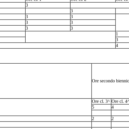
3
3
3
3
3
3
3
3
1
3
4
Ore secondo bienni
Ore cl. 3^
Ore cl. 4
5
4
2
2