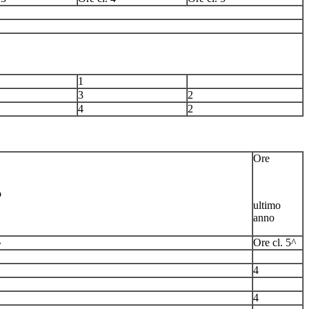
1
3
2
4
2
Ore
o
ultimo
anno
^
Ore cl. 5^
4
4