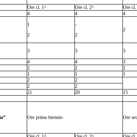
Ore cl. 1^
Ore cl. 2^
Ore cl.
4
4
4
1
-
2
2
2
3
3
3
4
4
3
2
2
2
1
1
1
2
2
2
2
21
20
15
ia”
Ore primo biennio
Ore se
Ore cl. 1^
Ore cl. 2^
Ore cl.