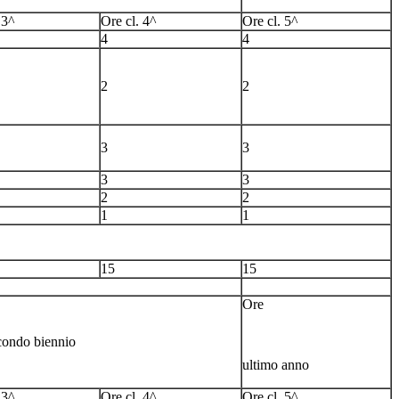
 3^
Ore cl. 4^
Ore cl. 5^
4
4
2
2
3
3
3
3
2
2
1
1
15
15
Ore
condo biennio
ultimo anno
 3^
Ore cl. 4^
Ore cl. 5^