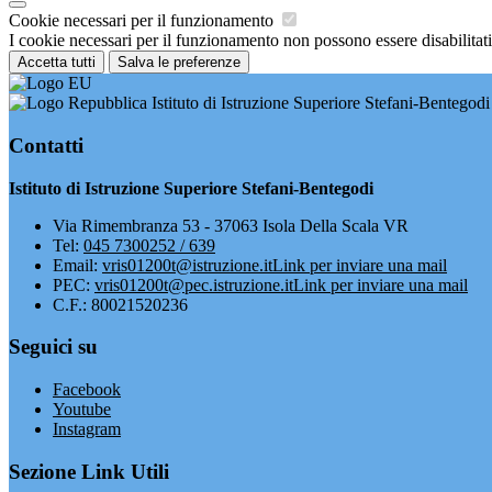
Cookie necessari per il funzionamento
I cookie necessari per il funzionamento non possono essere disabilitati.
Accetta tutti
Salva le preferenze
Istituto di Istruzione Superiore Stefani-Bentegodi
Contatti
Istituto di Istruzione Superiore Stefani-Bentegodi
Via Rimembranza 53 - 37063 Isola Della Scala VR
Tel:
045 7300252 / 639
Email:
vris01200t@istruzione.it
Link per inviare una mail
PEC:
vris01200t@pec.istruzione.it
Link per inviare una mail
C.F.: 80021520236
Seguici su
Facebook
Youtube
Instagram
Sezione Link Utili