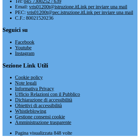
Tel:
045 7300252 / 639
Email:
vris01200t@istruzione.it
Link per inviare una mail
PEC:
vris01200t@pec.istruzione.it
Link per inviare una mail
C.F.: 80021520236
Seguici su
Facebook
Youtube
Instagram
Sezione Link Utili
Cookie policy
Note legali
Informativa Privacy
Ufficio Relazioni con il Pubblico
Dichiarazione di accessibilità
Obiettivi di accessibilità
Whistleblowing
Gestione consensi cookie
Amministrazione trasparente
Pagina visualizzata
848
volte