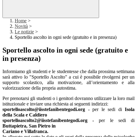
Home
>
Novità
>
Le notizie
>
Sportello ascolto in ogni sede (gratuito e in presenza)
Sportello ascolto in ogni sede (gratuito e
in presenza)
Informiamo gli studenti e le studentesse che dalla prossima settimana
sarà attivo lo "Sportello Ascolto" a cui è possibile rivolgersi per un
supporto scolastico, alla motivazione, all’orientamento e alla
valorizzazione della propria autostima.
Per prenotarsi gli studenti o i genitori dovranno utilizzare la loro mail
istituzionale e inviare una richiesta ai seguenti indirizzi:
sportelloascolto@iisstefanibentegodi.org -
per le sedi di
Isola
della Scala e Caldiero
sportelloascolto2@iisstefanibentegodi.org -
per le sedi di
Buttapietra, San Pietro in
Cariano e Villafranca.
In allegato qui sotto le date e gli orari della presenza delle psicologhe