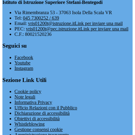
Istituto di Istruzione Superiore Stefani-Bentegodi
Via Rimembranza 53 - 37063 Isola Della Scala VR
Tel:
045 7300252 / 639
Email:
vris01200t@istruzione.it
Link per inviare una mail
PEC:
vris01200t@pec.istruzione.it
Link per inviare una mail
C.F.: 80021520236
Seguici su
Facebook
Youtube
Instagram
Sezione Link Utili
Cookie policy
Note legali
Informativa Privacy
Ufficio Relazioni con il Pubblico
Dichiarazione di accessibilità
Obiettivi di accessibilità
Whistleblowing
Gestione consensi cookie
Amministrazione trasparente