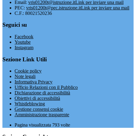
Email:
vris01200t@istruzione.it
Link per inviare una mail
PEC:
vris01200t@pec.istruzione.it
Link per inviare una mail
C.F.: 80021520236
Seguici su
Facebook
Youtube
Instagram
Sezione Link Utili
Cookie policy
Note legali
Informativa Privacy
Ufficio Relazioni con il Pubblico
Dichiarazione di accessibilità
Obiettivi di accessibilità
Whistleblowing
Gestione consensi cookie
Amministrazione trasparente
Pagina visualizzata
793
volte