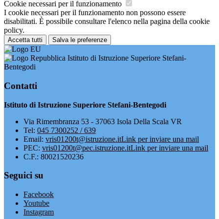
Cookie necessari per il funzionamento
I cookie necessari per il funzionamento non possono essere
disabilitati. È possibile consultare l'elenco nella pagina della cookie
policy.
Accetta tutti
Salva le preferenze
Istituto di Istruzione Superiore Stefani-
Bentegodi
Contatti
Istituto di Istruzione Superiore Stefani-Bentegodi
Via Rimembranza 53 - 37063 Isola Della Scala VR
Tel:
045 7300252 / 639
Email:
vris01200t@istruzione.it
Link per inviare una mail
PEC:
vris01200t@pec.istruzione.it
Link per inviare una mail
C.F.: 80021520236
Seguici su
Facebook
Youtube
Instagram