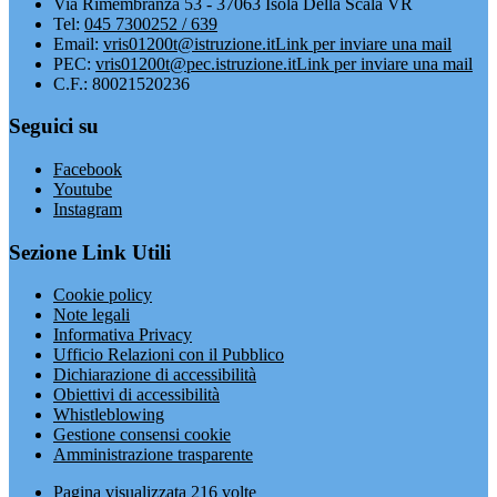
Via Rimembranza 53 - 37063 Isola Della Scala VR
Tel:
045 7300252 / 639
Email:
vris01200t@istruzione.it
Link per inviare una mail
PEC:
vris01200t@pec.istruzione.it
Link per inviare una mail
C.F.: 80021520236
Seguici su
Facebook
Youtube
Instagram
Sezione Link Utili
Cookie policy
Note legali
Informativa Privacy
Ufficio Relazioni con il Pubblico
Dichiarazione di accessibilità
Obiettivi di accessibilità
Whistleblowing
Gestione consensi cookie
Amministrazione trasparente
Pagina visualizzata
216
volte