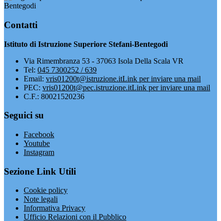
Bentegodi
Contatti
Istituto di Istruzione Superiore Stefani-Bentegodi
Via Rimembranza 53 - 37063 Isola Della Scala VR
Tel:
045 7300252 / 639
Email:
vris01200t@istruzione.it
Link per inviare una mail
PEC:
vris01200t@pec.istruzione.it
Link per inviare una mail
C.F.: 80021520236
Seguici su
Facebook
Youtube
Instagram
Sezione Link Utili
Cookie policy
Note legali
Informativa Privacy
Ufficio Relazioni con il Pubblico