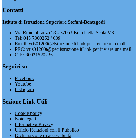
Contatti
Istituto di Istruzione Superiore Stefani-Bentegodi
Via Rimembranza 53 - 37063 Isola Della Scala VR
Tel:
045 7300252 / 639
Email:
vris01200t@istruzione.it
Link per inviare una mail
PEC:
vris01200t@pec.istruzione.it
Link per inviare una mail
C.F.: 80021520236
Seguici su
Facebook
Youtube
Instagram
Sezione Link Utili
Cookie policy
Note legali
Informativa Privacy
Ufficio Relazioni con il Pubblico
Dichiarazione di accessibilità