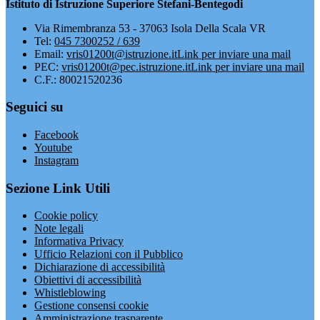
Istituto di Istruzione Superiore Stefani-Bentegodi
Via Rimembranza 53 - 37063 Isola Della Scala VR
Tel:
045 7300252 / 639
Email:
vris01200t@istruzione.it
Link per inviare una mail
PEC:
vris01200t@pec.istruzione.it
Link per inviare una mail
C.F.: 80021520236
Seguici su
Facebook
Youtube
Instagram
Sezione Link Utili
Cookie policy
Note legali
Informativa Privacy
Ufficio Relazioni con il Pubblico
Dichiarazione di accessibilità
Obiettivi di accessibilità
Whistleblowing
Gestione consensi cookie
Amministrazione trasparente