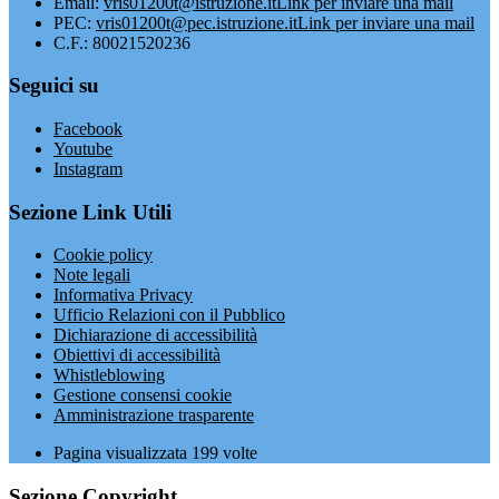
Email:
vris01200t@istruzione.it
Link per inviare una mail
PEC:
vris01200t@pec.istruzione.it
Link per inviare una mail
C.F.: 80021520236
Seguici su
Facebook
Youtube
Instagram
Sezione Link Utili
Cookie policy
Note legali
Informativa Privacy
Ufficio Relazioni con il Pubblico
Dichiarazione di accessibilità
Obiettivi di accessibilità
Whistleblowing
Gestione consensi cookie
Amministrazione trasparente
Pagina visualizzata
199
volte
Sezione Copyright