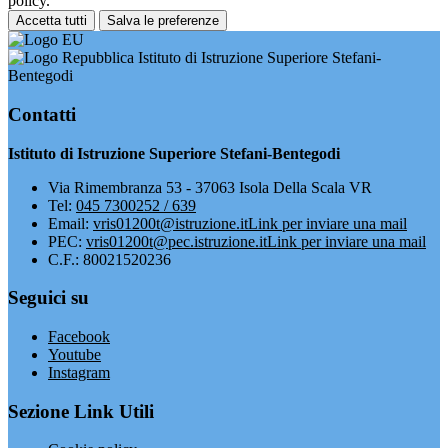
policy.
Accetta tutti
Salva le preferenze
Istituto di Istruzione Superiore Stefani-
Bentegodi
Contatti
Istituto di Istruzione Superiore Stefani-Bentegodi
Via Rimembranza 53 - 37063 Isola Della Scala VR
Tel:
045 7300252 / 639
Email:
vris01200t@istruzione.it
Link per inviare una mail
PEC:
vris01200t@pec.istruzione.it
Link per inviare una mail
C.F.: 80021520236
Seguici su
Facebook
Youtube
Instagram
Sezione Link Utili