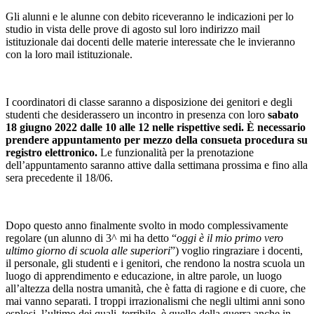
Gli alunni e le alunne con debito riceveranno le indicazioni per lo
studio in vista delle prove di agosto sul loro indirizzo mail
istituzionale dai docenti delle materie interessate che le invieranno
con la loro mail istituzionale.
I coordinatori di classe saranno a disposizione dei genitori e degli
studenti che desiderassero un incontro in presenza con loro
sabato
18 giugno 2022 dalle 10 alle 12 nelle rispettive sedi. È necessario
prendere appuntamento per mezzo della consueta procedura su
registro elettronico.
Le funzionalità per la prenotazione
dell’appuntamento saranno attive dalla settimana prossima e fino alla
sera precedente il 18/06.
Dopo questo anno finalmente svolto in modo complessivamente
regolare (un alunno di 3^ mi ha detto “
oggi è il mio primo vero
ultimo giorno di scuola alle superiori
”) voglio ringraziare i docenti,
il personale, gli studenti e i genitori, che rendono la nostra scuola un
luogo di apprendimento e educazione, in altre parole, un luogo
all’altezza della nostra umanità, che è fatta di ragione e di cuore, che
mai vanno separati. I troppi irrazionalismi che negli ultimi anni sono
esplosi, l’ultimo dei quali, terribile, è quello della guerra anche in