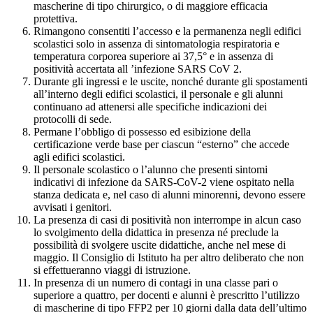
mascherine di tipo chirurgico, o di maggiore efficacia
protettiva.
Rimangono consentiti l’accesso e la permanenza negli edifici
scolastici solo in assenza di sintomatologia respiratoria e
temperatura corporea superiore ai 37,5° e in assenza di
positività accertata all ’infezione SARS CoV 2.
Durante gli ingressi e le uscite, nonché durante gli spostamenti
all’interno degli edifici scolastici, il personale e gli alunni
continuano ad attenersi alle specifiche indicazioni dei
protocolli di sede.
Permane l’obbligo di possesso ed esibizione della
certificazione verde base per ciascun “esterno” che accede
agli edifici scolastici.
Il personale scolastico o l’alunno che presenti sintomi
indicativi di infezione da SARS-CoV-2 viene ospitato nella
stanza dedicata e, nel caso di alunni minorenni, devono essere
avvisati i genitori.
La presenza di casi di positività non interrompe in alcun caso
lo svolgimento della didattica in presenza né preclude la
possibilità di svolgere uscite didattiche, anche nel mese di
maggio. Il Consiglio di Istituto ha per altro deliberato che non
si effettueranno viaggi di istruzione.
In presenza di un numero di contagi in una classe pari o
superiore a quattro, per docenti e alunni è prescritto l’utilizzo
di mascherine di tipo FFP2 per 10 giorni dalla data dell’ultimo