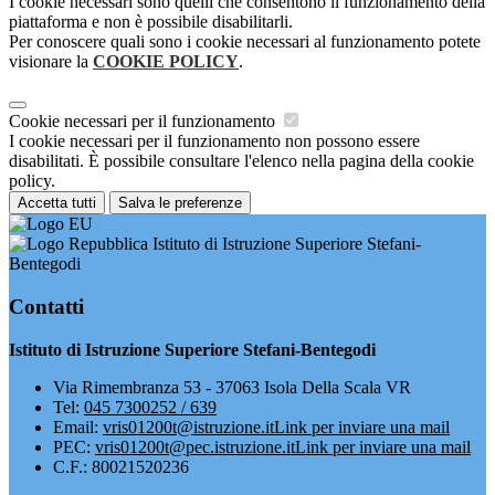
I cookie necessari sono quelli che consentono il funzionamento della
piattaforma e non è possibile disabilitarli.
Per conoscere quali sono i cookie necessari al funzionamento potete
visionare la
COOKIE POLICY
.
Cookie necessari per il funzionamento
I cookie necessari per il funzionamento non possono essere
disabilitati. È possibile consultare l'elenco nella pagina della cookie
policy.
Accetta tutti
Salva le preferenze
Istituto di Istruzione Superiore Stefani-
Bentegodi
Contatti
Istituto di Istruzione Superiore Stefani-Bentegodi
Via Rimembranza 53 - 37063 Isola Della Scala VR
Tel:
045 7300252 / 639
Email:
vris01200t@istruzione.it
Link per inviare una mail
PEC:
vris01200t@pec.istruzione.it
Link per inviare una mail
C.F.: 80021520236