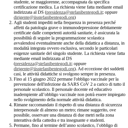
studente, se maggiorenne, accompagnata da specifica
certificazione medica. La richiesta viene fatta mediante email
indirizzata al DS (
presidenza@stefanibentegodi.it
; oppure
dirigente@iisstefanibentegodi.org
)
Agli studenti impediti nella frequenza in presenza perché
affetti da patologia grave o immunodepressione debitamente
certificate dalle competenti autorità sanitarie, è assicurata la
possibilità di seguire la programmazione scolastica
avvalendosi eventualmente anche della didattica a distanza, in
modalità integrata ovvero esclusiva, secondo le particolari
esigenze sanitarie del singolo studente. La richiesta viene fatta
mediante email indirizzata al DS
(
presidenza@stefanibentegodi.it
; oppure
dirigente@iisstefanibentegodi.org
). Ad eccezione dei suddetti
casi, le attività didattiche si svolgono sempre in presenza.
Fino al 15 giugno 2022 permane l'obbligo vaccinale per la
prevenzione dell'infezione da SARS CoV 2 a carico di tutto il
personale scolastico. Il personale docente ed educativo
inadempiente all’obbligo vaccinale non potrà essere impiegato
nello svolgimento della normale attività didattica.
Rimane raccomandato il rispetto di una distanza di sicurezza
interpersonale di almeno un metro; rimane suggerito, ove
possibile, osservare una distanza di due metri nella zona
interattiva della cattedra e tra insegnante e studenti.
Permane, fino al termine dell’anno scolastico, l’obbligo di