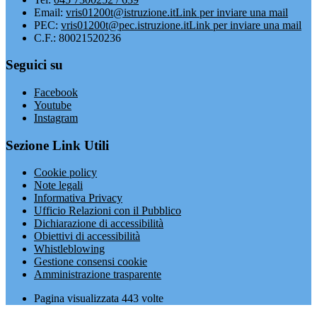
Email:
vris01200t@istruzione.it
Link per inviare una mail
PEC:
vris01200t@pec.istruzione.it
Link per inviare una mail
C.F.: 80021520236
Seguici su
Facebook
Youtube
Instagram
Sezione Link Utili
Cookie policy
Note legali
Informativa Privacy
Ufficio Relazioni con il Pubblico
Dichiarazione di accessibilità
Obiettivi di accessibilità
Whistleblowing
Gestione consensi cookie
Amministrazione trasparente
Pagina visualizzata
443
volte