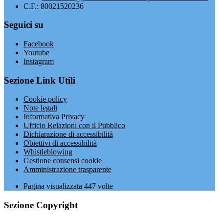
C.F.: 80021520236
Seguici su
Facebook
Youtube
Instagram
Sezione Link Utili
Cookie policy
Note legali
Informativa Privacy
Ufficio Relazioni con il Pubblico
Dichiarazione di accessibilità
Obiettivi di accessibilità
Whistleblowing
Gestione consensi cookie
Amministrazione trasparente
Pagina visualizzata
447
volte
Sezione Copyright