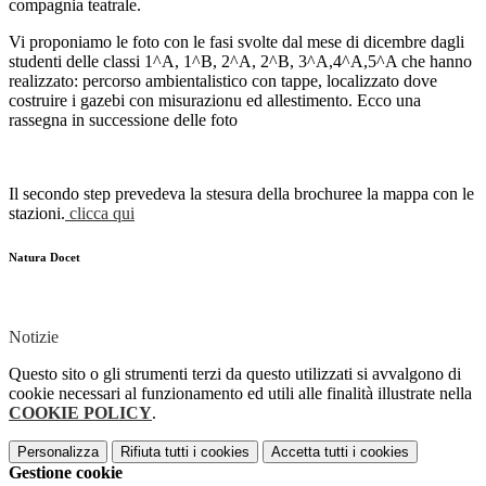
compagnia teatrale.
Vi proponiamo le foto con le fasi svolte dal mese di dicembre dagli
studenti delle classi 1^A, 1^B, 2^A, 2^B, 3^A,4^A,5^A che hanno
realizzato: percorso ambientalistico con tappe, localizzato dove
costruire i gazebi con misurazionu ed allestimento. Ecco una
rassegna in successione delle foto
Il secondo step prevedeva la stesura della brochuree la mappa con le
stazioni.
clicca qui
Natura Docet
Notizie
Questo sito o gli strumenti terzi da questo utilizzati si avvalgono di
cookie necessari al funzionamento ed utili alle finalità illustrate nella
COOKIE POLICY
.
Personalizza
Rifiuta tutti
i cookies
Accetta tutti
i cookies
Gestione cookie