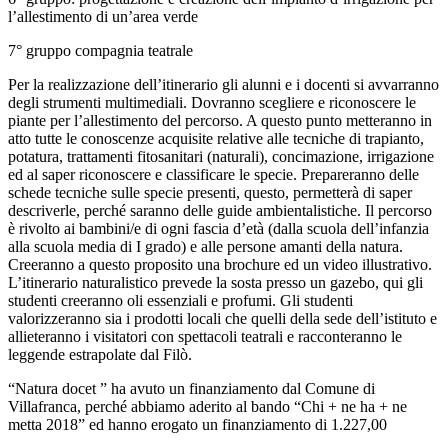
l’allestimento di un’area verde
7° gruppo compagnia teatrale
Per la realizzazione dell’itinerario gli alunni e i docenti si avvarranno
degli strumenti multimediali. Dovranno scegliere e riconoscere le
piante per l’allestimento del percorso. A questo punto metteranno in
atto tutte le conoscenze acquisite relative alle tecniche di trapianto,
potatura, trattamenti fitosanitari (naturali), concimazione, irrigazione
ed al saper riconoscere e classificare le specie. Prepareranno delle
schede tecniche sulle specie presenti, questo, permetterà di saper
descriverle, perché saranno delle guide ambientalistiche. Il percorso
è rivolto ai bambini/e di ogni fascia d’età (dalla scuola dell’infanzia
alla scuola media di I grado) e alle persone amanti della natura.
Creeranno a questo proposito una brochure ed un video illustrativo.
L’itinerario naturalistico prevede la sosta presso un gazebo, qui gli
studenti creeranno oli essenziali e profumi. Gli studenti
valorizzeranno sia i prodotti locali che quelli della sede dell’istituto e
allieteranno i visitatori con spettacoli teatrali e racconteranno le
leggende estrapolate dal Filò.
“Natura docet ” ha avuto un finanziamento dal Comune di
Villafranca, perché abbiamo aderito al bando “Chi + ne ha + ne
metta 2018” ed hanno erogato un finanziamento di 1.227,00