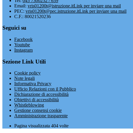
Tel:
045 7300252 / 639
Email:
vris01200t@istruzione.it
Link per inviare una mail
PEC:
vris01200t@pec.istruzione.it
Link per inviare una mail
C.F.: 80021520236
Seguici su
Facebook
Youtube
Instagram
Sezione Link Utili
Cookie policy
Note legali
Informativa Privacy
Ufficio Relazioni con il Pubblico
Dichiarazione di accessibilità
Obiettivi di accessibilità
Whistleblowing
Gestione consensi cookie
Amministrazione trasparente
Pagina visualizzata
404
volte