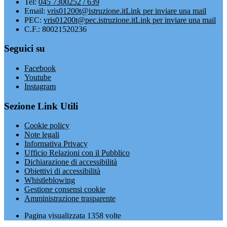
Tel:
045 7300252 / 639
Email:
vris01200t@istruzione.it
Link per inviare una mail
PEC:
vris01200t@pec.istruzione.it
Link per inviare una mail
C.F.: 80021520236
Seguici su
Facebook
Youtube
Instagram
Sezione Link Utili
Cookie policy
Note legali
Informativa Privacy
Ufficio Relazioni con il Pubblico
Dichiarazione di accessibilità
Obiettivi di accessibilità
Whistleblowing
Gestione consensi cookie
Amministrazione trasparente
Pagina visualizzata
1358
volte