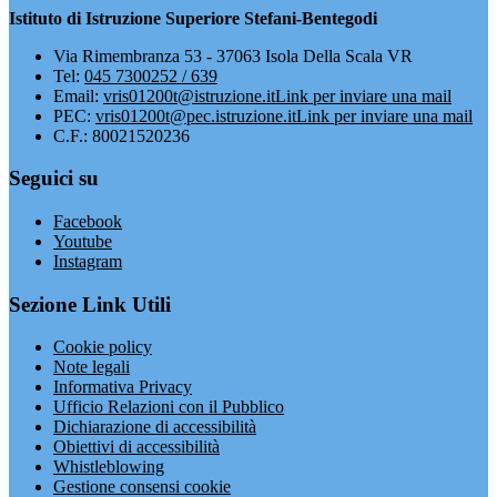
Istituto di Istruzione Superiore Stefani-Bentegodi
Via Rimembranza 53 - 37063 Isola Della Scala VR
Tel:
045 7300252 / 639
Email:
vris01200t@istruzione.it
Link per inviare una mail
PEC:
vris01200t@pec.istruzione.it
Link per inviare una mail
C.F.: 80021520236
Seguici su
Facebook
Youtube
Instagram
Sezione Link Utili
Cookie policy
Note legali
Informativa Privacy
Ufficio Relazioni con il Pubblico
Dichiarazione di accessibilità
Obiettivi di accessibilità
Whistleblowing
Gestione consensi cookie