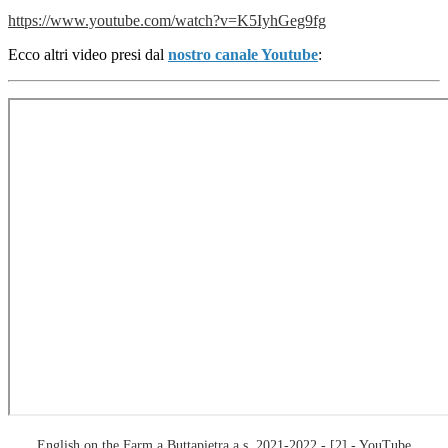
https://www.youtube.com/watch?v=K5IyhGeg9fg
Ecco altri video presi dal
nostro canale Youtube
:
English on the Farm a Buttapietra a.s. 2021-2022 - [2] - YouTube