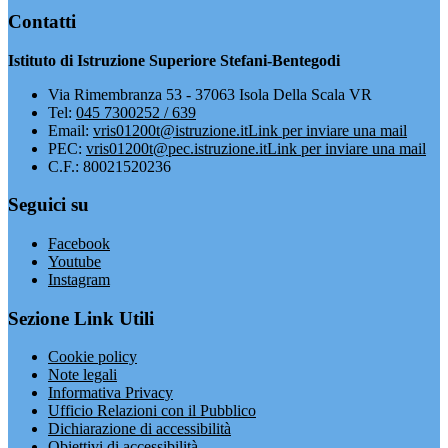
Contatti
Istituto di Istruzione Superiore Stefani-Bentegodi
Via Rimembranza 53 - 37063 Isola Della Scala VR
Tel:
045 7300252 / 639
Email:
vris01200t@istruzione.it
Link per inviare una mail
PEC:
vris01200t@pec.istruzione.it
Link per inviare una mail
C.F.: 80021520236
Seguici su
Facebook
Youtube
Instagram
Sezione Link Utili
Cookie policy
Note legali
Informativa Privacy
Ufficio Relazioni con il Pubblico
Dichiarazione di accessibilità
Obiettivi di accessibilità