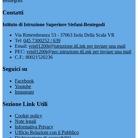
Bentegodi
Contatti
Istituto di Istruzione Superiore Stefani-Bentegodi
Via Rimembranza 53 - 37063 Isola Della Scala VR
Tel:
045 7300252 / 639
Email:
vris01200t@istruzione.it
Link per inviare una mail
PEC:
vris01200t@pec.istruzione.it
Link per inviare una mail
C.F.: 80021520236
Seguici su
Facebook
Youtube
Instagram
Sezione Link Utili
Cookie policy
Note legali
Informativa Privacy
Ufficio Relazioni con il Pubblico
Dichiarazione di accessibilità