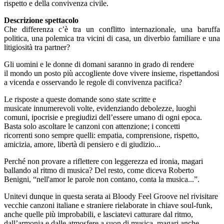
rispetto e della convivenza civile.
Descrizione spettacolo
Che differenza c’è tra un conflitto internazionale, una baruffa
politica, una polemica tra vicini di casa, un diverbio familiare e una
litigiosità tra partner?
Gli uomini e le donne di domani saranno in grado di rendere
il mondo un posto più accogliente dove vivere insieme, rispettandosi
a vicenda e osservando le regole di convivenza pacifica?
Le risposte a queste domande sono state scritte e
musicate innumerevoli volte, evidenziando debolezze, luoghi
comuni, ipocrisie e pregiudizi dell’essere umano di ogni epoca.
Basta solo ascoltare le canzoni con attenzione; i concetti
ricorrenti sono sempre quelli: empatia, comprensione, rispetto,
amicizia, amore, libertà di pensiero e di giudizio...
Perché non provare a riflettere con leggerezza ed ironia, magari
ballando al ritmo di musica? Del resto, come diceva Roberto
Benigni, “nell'amor le parole non contano, conta la musica...”.
Unitevi dunque in questa serata ai Bloody Feel Groove nel rivisitare
vecchie canzoni italiane e straniere rielaborate in chiave soul-funk,
anche quelle più improbabili, e lasciatevi catturare dal ritmo,
dall’armonia e dalle atmosfere a suon di musica, magari anche