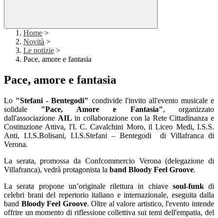
Home
>
Novità
>
Le notizie
>
Pace, amore e fantasia
Pace, amore e fantasia
Lo
"Stefani - Bentegodi"
condivide l'invito all'evento musicale e
solidale
"Pace, Amore e Fantasia"
, organizzato
dall'associazione
AIL
in collaborazione con la Rete Cittadinanza e
Costituzione Attiva, l'I. C. Cavalchini Moro, il Liceo Medi, I.S.S.
Anti, I.I.S.Bolisani, I.I.S.Stefani – Bentegodi di Villafranca di
Verona.
La serata, promossa da
Confcommercio Verona
(delegazione di
Villafranca), vedrà protagonista la
band Bloody Feel Groove
.
La serata propone un’originale rilettura in chiave
soul-funk
di
celebri brani del repertorio italiano e internazionale, eseguita dalla
band
Bloody Feel Groove
. Oltre al valore artistico, l'evento intende
offrire un momento di riflessione collettiva sui temi dell'empatia, del