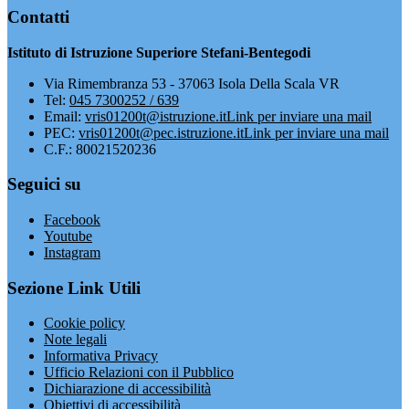
Contatti
Istituto di Istruzione Superiore Stefani-Bentegodi
Via Rimembranza 53 - 37063 Isola Della Scala VR
Tel:
045 7300252 / 639
Email:
vris01200t@istruzione.it
Link per inviare una mail
PEC:
vris01200t@pec.istruzione.it
Link per inviare una mail
C.F.: 80021520236
Seguici su
Facebook
Youtube
Instagram
Sezione Link Utili
Cookie policy
Note legali
Informativa Privacy
Ufficio Relazioni con il Pubblico
Dichiarazione di accessibilità
Obiettivi di accessibilità