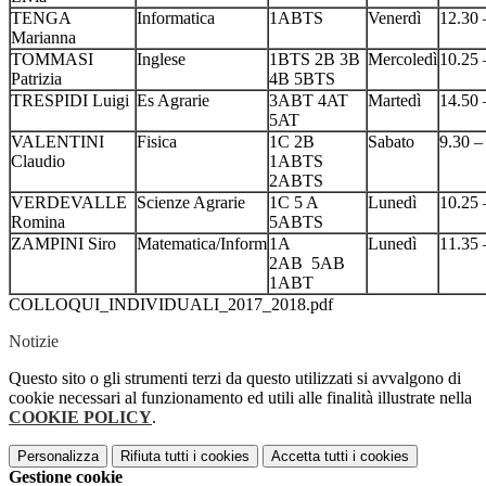
TENGA
Informatica
1ABTS
Venerdì
12.30 
Marianna
TOMMASI
Inglese
1BTS 2B 3B
Mercoledì
10.25 
Patrizia
4B 5BTS
TRESPIDI Luigi
Es Agrarie
3ABT 4AT
Martedì
14.50 
5AT
VALENTINI
Fisica
1C 2B
Sabato
9.30 –
Claudio
1ABTS
2ABTS
VERDEVALLE
Scienze Agrarie
1C 5 A
Lunedì
10.25 
Romina
5ABTS
ZAMPINI Siro
Matematica/Inform
1A
Lunedì
11.35 
2AB 5AB
1ABT
COLLOQUI_INDIVIDUALI_2017_2018.pdf
Notizie
Questo sito o gli strumenti terzi da questo utilizzati si avvalgono di
cookie necessari al funzionamento ed utili alle finalità illustrate nella
COOKIE POLICY
.
Personalizza
Rifiuta tutti
i cookies
Accetta tutti
i cookies
Gestione cookie