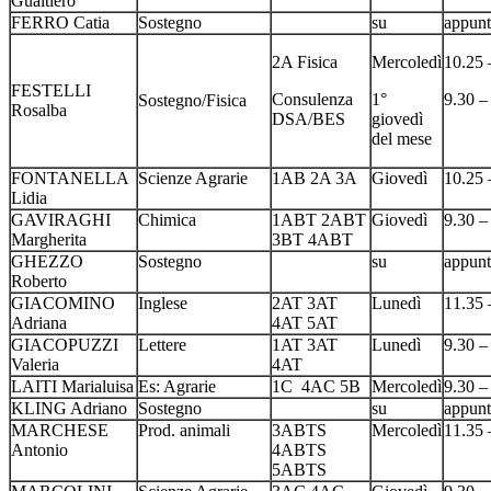
Gualtiero
FERRO Catia
Sostegno
su
appun
2A Fisica
Mercoledì
10.25 
FESTELLI
Consulenza
1°
9.30 –
Sostegno/Fisica
Rosalba
DSA/BES
giovedì
del mese
FONTANELLA
Scienze Agrarie
1AB 2A 3A
Giovedì
10.25 
Lidia
GAVIRAGHI
Chimica
1ABT 2ABT
Giovedì
9.30 –
Margherita
3BT 4ABT
GHEZZO
Sostegno
su
appun
Roberto
GIACOMINO
Inglese
2AT 3AT
Lunedì
11.35 
Adriana
4AT 5AT
GIACOPUZZI
Lettere
1AT 3AT
Lunedì
9.30 –
Valeria
4AT
LAITI Marialuisa
Es: Agrarie
1C 4AC 5B
Mercoledì
9.30 –
KLING Adriano
Sostegno
su
appun
MARCHESE
Prod. animali
3ABTS
Mercoledì
11.35 
Antonio
4ABTS
5ABTS