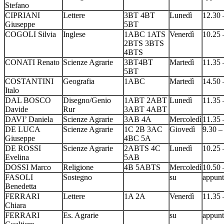
Stefano
CIPRIANI
Lettere
3BT 4BT
Lunedì
12.30 
Giuseppe
5BT
COGOLI Silvia
Inglese
1ABC 1ATS
Venerdì
10.25 
2BTS 3BTS
4BTS
CONATI Renato
Scienze Agrarie
3BT4BT
Martedì
11.35 
5BT
COSTANTINI
Geografia
1ABC
Martedì
14.50 
Italo
DAL BOSCO
Disegno/Genio
1ABT 2ABT
Lunedì
11.35 
Davide
Rur
3ABT 4ABT
DAVI’ Daniela
Scienze Agrarie
3AB 4A
Mercoledì
11.35 
DE LUCA
Scienze Agrarie
1C 2B 3AC
Giovedì
9.30 –
Giuseppe
4BC 5A
DE ROSSI
Scienze Agrarie
2ABTS 4C
Lunedì
10.25 
Evelina
5AB
DOSSI Marco
Religione
4B 5ABTS
Mercoledì
10.50 
FASOLI
Sostegno
su
appun
Benedetta
FERRARI
Lettere
1A 2A
Venerdì
11.35 
Chiara
FERRARI
Es. Agrarie
su
appun