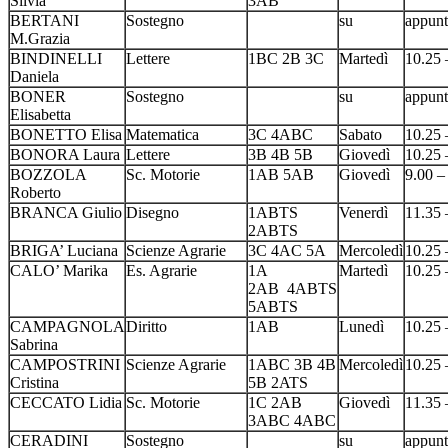
Silvia
3AB
BERTANI
Sostegno
su
appun
M.Grazia
BINDINELLI
Lettere
1BC 2B 3C
Martedì
10.25 
Daniela
BONER
Sostegno
su
appun
Elisabetta
BONETTO Elisa
Matematica
3C 4ABC
Sabato
10.25 
BONORA Laura
Lettere
3B 4B 5B
Giovedì
10.25 
BOZZOLA
Sc. Motorie
1AB 5AB
Giovedì
9.00 –
Roberto
BRANCA Giulio
Disegno
1ABTS
Venerdì
11.35 
2ABTS
BRIGA’ Luciana
Scienze Agrarie
3C 4AC 5A
Mercoledì
10.25 
CALO’ Marika
Es. Agrarie
1A
Martedì
10.25 
2AB 4ABTS
5ABTS
CAMPAGNOLA
Diritto
1AB
Lunedì
10.25 
Sabrina
CAMPOSTRINI
Scienze Agrarie
1ABC 3B 4B
Mercoledì
10.25 
Cristina
5B 2ATS
CECCATO Lidia
Sc. Motorie
1C 2AB
Giovedì
11.35 
3ABC 4ABC
CERADINI
Sostegno
su
appun