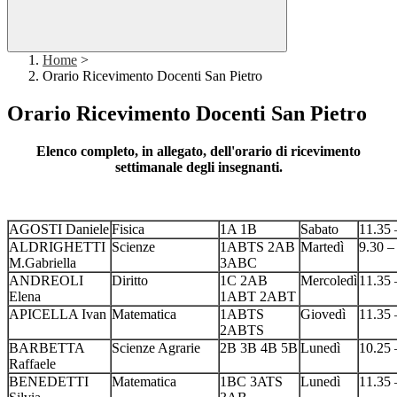
Home
>
Orario Ricevimento Docenti San Pietro
Orario Ricevimento Docenti San Pietro
Elenco completo, in allegato, dell'orario di ricevimento
settimanale degli insegnanti.
AGOSTI Daniele
Fisica
1A 1B
Sabato
11.35 
ALDRIGHETTI
Scienze
1ABTS 2AB
Martedì
9.30 –
M.Gabriella
3ABC
ANDREOLI
Diritto
1C 2AB
Mercoledì
11.35 
Elena
1ABT 2ABT
APICELLA Ivan
Matematica
1ABTS
Giovedì
11.35 
2ABTS
BARBETTA
Scienze Agrarie
2B 3B 4B 5B
Lunedì
10.25 
Raffaele
BENEDETTI
Matematica
1BC 3ATS
Lunedì
11.35 