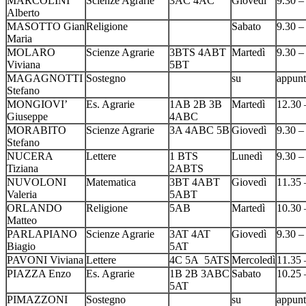
MARCOLINI
Scienze Agrarie
3AC 4AC
Giovedì
9.30 –
Alberto
MASOTTO Gian
Religione
Sabato
9.30 –
Maria
MOLARO
Scienze Agrarie
3BTS 4ABT
Martedì
9.30 –
Viviana
5BT
MAGAGNOTTI
Sostegno
su
appun
Stefano
MONGIOVI’
Es. Agrarie
1AB 2B 3B
Martedì
12.30 
Giuseppe
4ABC
MORABITO
Scienze Agrarie
3A 4ABC 5B
Giovedì
9.30 –
Stefano
NUCERA
Lettere
1 BTS
Lunedì
9.30 –
Tiziana
2ABTS
NUVOLONI
Matematica
3BT 4ABT
Giovedì
11.35 
Valeria
5ABT
ORLANDO
Religione
5AB
Martedì
10.30 
Matteo
PARLAPIANO
Scienze Agrarie
3AT 4AT
Giovedì
9.30 –
Biagio
5AT
PAVONI Viviana
Lettere
4C 5A 5ATS
Mercoledì
11.35 
PIAZZA Enzo
Es. Agrarie
1B 2B 3ABC
Sabato
10.25 
5AT
PIMAZZONI
Sostegno
su
appun