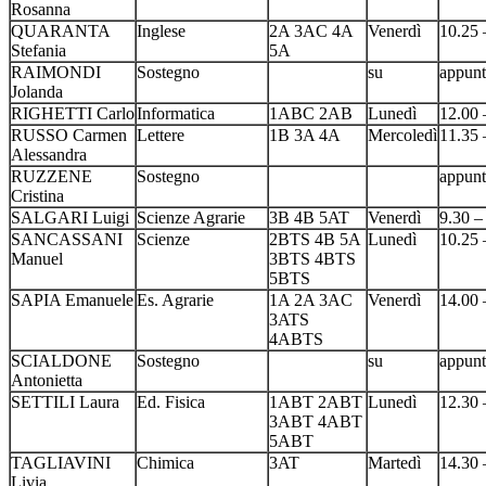
Rosanna
QUARANTA
Inglese
2A 3AC 4A
Venerdì
10.25 
Stefania
5A
RAIMONDI
Sostegno
su
appun
Jolanda
RIGHETTI Carlo
Informatica
1ABC 2AB
Lunedì
12.00 
RUSSO Carmen
Lettere
1B 3A 4A
Mercoledì
11.35 
Alessandra
RUZZENE
Sostegno
appun
Cristina
SALGARI Luigi
Scienze Agrarie
3B 4B 5AT
Venerdì
9.30 –
SANCASSANI
Scienze
2BTS 4B 5A
Lunedì
10.25 
Manuel
3BTS 4BTS
5BTS
SAPIA Emanuele
Es. Agrarie
1A 2A 3AC
Venerdì
14.00 
3ATS
4ABTS
SCIALDONE
Sostegno
su
appun
Antonietta
SETTILI Laura
Ed. Fisica
1ABT 2ABT
Lunedì
12.30 
3ABT 4ABT
5ABT
TAGLIAVINI
Chimica
3AT
Martedì
14.30 
Livia