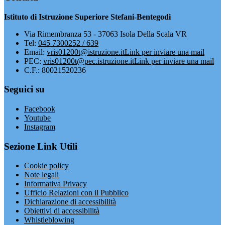
Istituto di Istruzione Superiore Stefani-Bentegodi
Via Rimembranza 53 - 37063 Isola Della Scala VR
Tel:
045 7300252 / 639
Email:
vris01200t@istruzione.it
Link per inviare una mail
PEC:
vris01200t@pec.istruzione.it
Link per inviare una mail
C.F.: 80021520236
Seguici su
Facebook
Youtube
Instagram
Sezione Link Utili
Cookie policy
Note legali
Informativa Privacy
Ufficio Relazioni con il Pubblico
Dichiarazione di accessibilità
Obiettivi di accessibilità
Whistleblowing