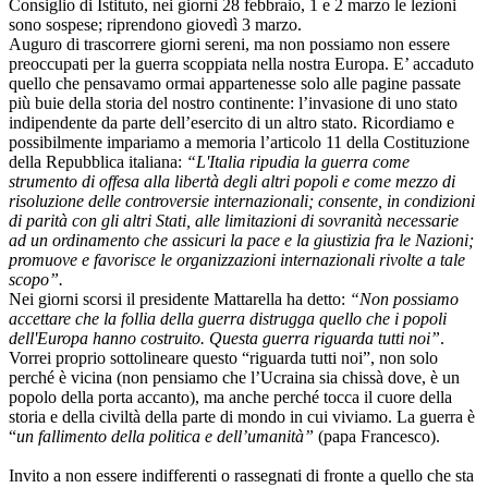
Consiglio di Istituto, nei giorni 28 febbraio, 1 e 2 marzo le lezioni
sono sospese; riprendono giovedì 3 marzo.
Auguro di trascorrere giorni sereni, ma non possiamo non essere
preoccupati per la guerra scoppiata nella nostra Europa. E’ accaduto
quello che pensavamo ormai appartenesse solo alle pagine passate
più buie della storia del nostro continente: l’invasione di uno stato
indipendente da parte dell’esercito di un altro stato. Ricordiamo e
possibilmente impariamo a memoria l’articolo 11 della Costituzione
della Repubblica italiana:
“L'Italia ripudia la guerra come
strumento di offesa alla libertà degli altri popoli e come mezzo di
risoluzione delle controversie internazionali; consente, in condizioni
di parità con gli altri Stati, alle limitazioni di sovranità necessarie
ad un ordinamento che assicuri la pace e la giustizia fra le Nazioni;
promuove e favorisce le organizzazioni internazionali rivolte a tale
scopo”.
Nei giorni scorsi il presidente Mattarella ha detto:
“Non possiamo
accettare che la follia della guerra distrugga quello che i popoli
dell'Europa hanno costruito. Questa guerra riguarda tutti noi”
.
Vorrei proprio sottolineare questo “riguarda tutti noi”, non solo
perché è vicina (non pensiamo che l’Ucraina sia chissà dove, è un
popolo della porta accanto), ma anche perché tocca il cuore della
storia e della civiltà della parte di mondo in cui viviamo. La guerra è
“
un fallimento della politica e dell’umanità”
(papa Francesco).
Invito a non essere indifferenti o rassegnati di fronte a quello che sta