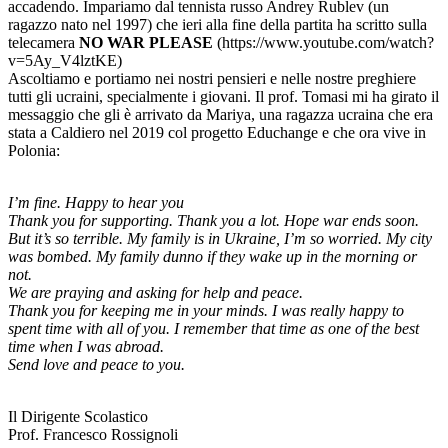
accadendo. Impariamo dal tennista russo Andrey Rublev (un
ragazzo nato nel 1997) che ieri alla fine della partita ha scritto sulla
telecamera
NO WAR PLEASE
(https://www.youtube.com/watch?
v=5Ay_V4lztKE)
Ascoltiamo e portiamo nei nostri pensieri e nelle nostre preghiere
tutti gli ucraini, specialmente i giovani. Il prof. Tomasi mi ha girato il
messaggio che gli è arrivato da Mariya, una ragazza ucraina che era
stata a Caldiero nel 2019 col progetto Educhange e che ora vive in
Polonia:
I’m fine. Happy to hear you
Thank you for supporting. Thank you a lot. Hope war ends soon.
But it’s so terrible. My family is in Ukraine, I’m so worried. My city
was bombed. My family dunno if they wake up in the morning or
not.
We are praying and asking for help and peace.
Thank you for keeping me in your minds. I was really happy to
spent time with all of you. I remember that time as one of the best
time when I was abroad.
Send love and peace to you.
Il Dirigente Scolastico
Prof. Francesco Rossignoli