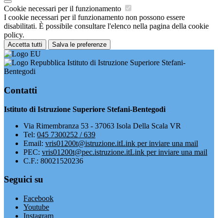
Cookie necessari per il funzionamento
I cookie necessari per il funzionamento non possono essere
disabilitati. È possibile consultare l'elenco nella pagina della cookie
policy.
Accetta tutti
Salva le preferenze
Istituto di Istruzione Superiore Stefani-
Bentegodi
Contatti
Istituto di Istruzione Superiore Stefani-Bentegodi
Via Rimembranza 53 - 37063 Isola Della Scala VR
Tel:
045 7300252 / 639
Email:
vris01200t@istruzione.it
Link per inviare una mail
PEC:
vris01200t@pec.istruzione.it
Link per inviare una mail
C.F.: 80021520236
Seguici su
Facebook
Youtube
Instagram