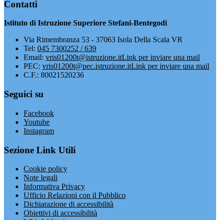
Contatti
Istituto di Istruzione Superiore Stefani-Bentegodi
Via Rimembranza 53 - 37063 Isola Della Scala VR
Tel:
045 7300252 / 639
Email:
vris01200t@istruzione.it
Link per inviare una mail
PEC:
vris01200t@pec.istruzione.it
Link per inviare una mail
C.F.: 80021520236
Seguici su
Facebook
Youtube
Instagram
Sezione Link Utili
Cookie policy
Note legali
Informativa Privacy
Ufficio Relazioni con il Pubblico
Dichiarazione di accessibilità
Obiettivi di accessibilità