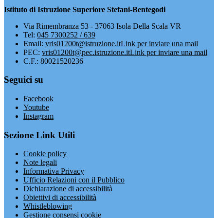
Istituto di Istruzione Superiore Stefani-Bentegodi
Via Rimembranza 53 - 37063 Isola Della Scala VR
Tel:
045 7300252 / 639
Email:
vris01200t@istruzione.it
Link per inviare una mail
PEC:
vris01200t@pec.istruzione.it
Link per inviare una mail
C.F.: 80021520236
Seguici su
Facebook
Youtube
Instagram
Sezione Link Utili
Cookie policy
Note legali
Informativa Privacy
Ufficio Relazioni con il Pubblico
Dichiarazione di accessibilità
Obiettivi di accessibilità
Whistleblowing
Gestione consensi cookie