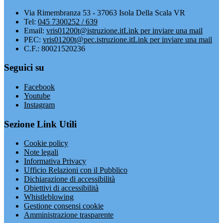
Via Rimembranza 53 - 37063 Isola Della Scala VR
Tel:
045 7300252 / 639
Email:
vris01200t@istruzione.it
Link per inviare una mail
PEC:
vris01200t@pec.istruzione.it
Link per inviare una mail
C.F.: 80021520236
Seguici su
Facebook
Youtube
Instagram
Sezione Link Utili
Cookie policy
Note legali
Informativa Privacy
Ufficio Relazioni con il Pubblico
Dichiarazione di accessibilità
Obiettivi di accessibilità
Whistleblowing
Gestione consensi cookie
Amministrazione trasparente