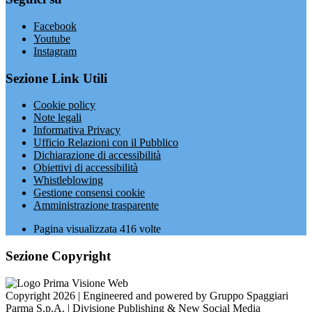
Facebook
Youtube
Instagram
Sezione Link Utili
Cookie policy
Note legali
Informativa Privacy
Ufficio Relazioni con il Pubblico
Dichiarazione di accessibilità
Obiettivi di accessibilità
Whistleblowing
Gestione consensi cookie
Amministrazione trasparente
Pagina visualizzata
416
volte
Sezione Copyright
Copyright 2026 | Engineered and powered by Gruppo Spaggiari
Parma S.p.A. | Divisione Publishing & New Social Media