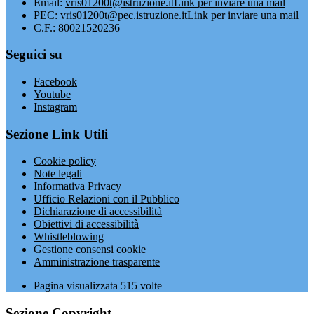
Email:
vris01200t@istruzione.it
Link per inviare una mail
PEC:
vris01200t@pec.istruzione.it
Link per inviare una mail
C.F.: 80021520236
Seguici su
Facebook
Youtube
Instagram
Sezione Link Utili
Cookie policy
Note legali
Informativa Privacy
Ufficio Relazioni con il Pubblico
Dichiarazione di accessibilità
Obiettivi di accessibilità
Whistleblowing
Gestione consensi cookie
Amministrazione trasparente
Pagina visualizzata
515
volte
Sezione Copyright