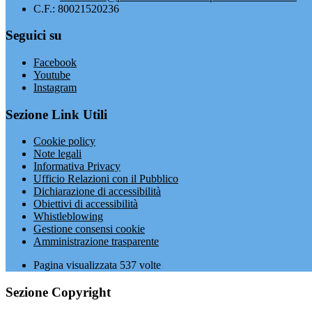
C.F.: 80021520236
Seguici su
Facebook
Youtube
Instagram
Sezione Link Utili
Cookie policy
Note legali
Informativa Privacy
Ufficio Relazioni con il Pubblico
Dichiarazione di accessibilità
Obiettivi di accessibilità
Whistleblowing
Gestione consensi cookie
Amministrazione trasparente
Pagina visualizzata
537
volte
Sezione Copyright