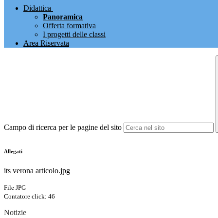
Didattica
Panoramica
Offerta formativa
I progetti delle classi
Area Riservata
Campo di ricerca per le pagine del sito
Allegati
its verona articolo.jpg
File JPG
Contatore click: 46
Notizie