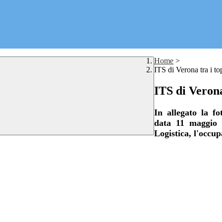
Home
>
ITS di Verona tra i top
ITS di Verona 
In allegato la f
data 11 maggio 2
Logistica, l'occu