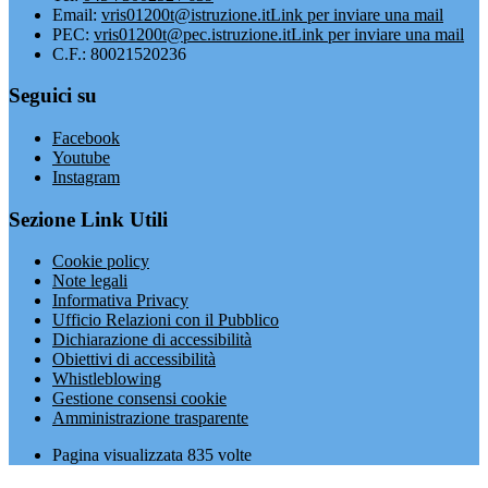
Email:
vris01200t@istruzione.it
Link per inviare una mail
PEC:
vris01200t@pec.istruzione.it
Link per inviare una mail
C.F.: 80021520236
Seguici su
Facebook
Youtube
Instagram
Sezione Link Utili
Cookie policy
Note legali
Informativa Privacy
Ufficio Relazioni con il Pubblico
Dichiarazione di accessibilità
Obiettivi di accessibilità
Whistleblowing
Gestione consensi cookie
Amministrazione trasparente
Pagina visualizzata
835
volte