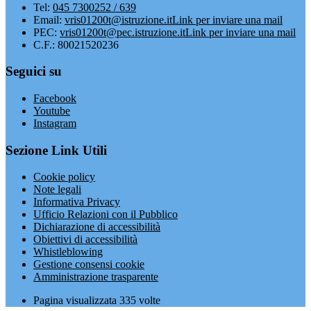
Tel:
045 7300252 / 639
Email:
vris01200t@istruzione.it
Link per inviare una mail
PEC:
vris01200t@pec.istruzione.it
Link per inviare una mail
C.F.: 80021520236
Seguici su
Facebook
Youtube
Instagram
Sezione Link Utili
Cookie policy
Note legali
Informativa Privacy
Ufficio Relazioni con il Pubblico
Dichiarazione di accessibilità
Obiettivi di accessibilità
Whistleblowing
Gestione consensi cookie
Amministrazione trasparente
Pagina visualizzata
335
volte