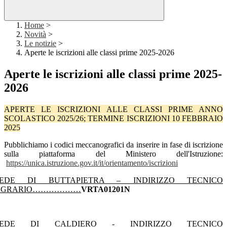
Home
>
Novità
>
Le notizie
>
Aperte le iscrizioni alle classi prime 2025-2026
Aperte le iscrizioni alle classi prime 2025-
2026
APERTE LE ISCRIZIONI ALLE CLASSI PRIME ANNO
SCOLASTICO 2025/26; TERMINE ISCRIZIONI 10 FEBBRAIO
2025
Pubblichiamo i codici meccanografici da inserire in fase di iscrizione
sulla piattaforma del Ministero dell'Istruzione:
https://unica.istruzione.gov.it/it/orientamento/iscrizioni
SEDE DI BUTTAPIETRA – INDIRIZZO TECNICO
AGRARIO………………
VRTA01201N
SEDE DI CALDIERO - INDIRIZZO TECNICO