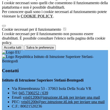
I cookie necessari sono quelli che consentono il funzionamento della
piattaforma e non è possibile disabilitarli.
Per conoscere quali sono i cookie necessari al funzionamento potete
visionare la
COOKIE POLICY
.
Cookie necessari per il funzionamento
I cookie necessari per il funzionamento non possono essere
disabilitati. È possibile consultare l'elenco nella pagina della cookie
policy.
Accetta tutti
Salva le preferenze
Istituto di Istruzione Superiore Stefani-
Bentegodi
Contatti
Istituto di Istruzione Superiore Stefani-Bentegodi
Via Rimembranza 53 - 37063 Isola Della Scala VR
Tel:
045 7300252 / 639
Email:
vris01200t@istruzione.it
Link per inviare una mail
PEC:
vris01200t@pec.istruzione.it
Link per inviare una mail
C.F.: 80021520236