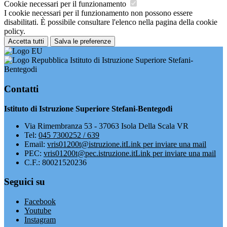
Cookie necessari per il funzionamento
I cookie necessari per il funzionamento non possono essere
disabilitati. È possibile consultare l'elenco nella pagina della cookie
policy.
Accetta tutti
Salva le preferenze
Istituto di Istruzione Superiore Stefani-
Bentegodi
Contatti
Istituto di Istruzione Superiore Stefani-Bentegodi
Via Rimembranza 53 - 37063 Isola Della Scala VR
Tel:
045 7300252 / 639
Email:
vris01200t@istruzione.it
Link per inviare una mail
PEC:
vris01200t@pec.istruzione.it
Link per inviare una mail
C.F.: 80021520236
Seguici su
Facebook
Youtube
Instagram