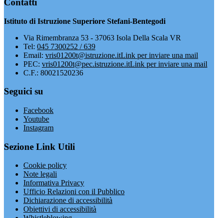
Contatti
Istituto di Istruzione Superiore Stefani-Bentegodi
Via Rimembranza 53 - 37063 Isola Della Scala VR
Tel:
045 7300252 / 639
Email:
vris01200t@istruzione.it
Link per inviare una mail
PEC:
vris01200t@pec.istruzione.it
Link per inviare una mail
C.F.: 80021520236
Seguici su
Facebook
Youtube
Instagram
Sezione Link Utili
Cookie policy
Note legali
Informativa Privacy
Ufficio Relazioni con il Pubblico
Dichiarazione di accessibilità
Obiettivi di accessibilità
Whistleblowing