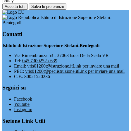
policy.
Accetta tutti
Salva le preferenze
Istituto di Istruzione Superiore Stefani-
Bentegodi
Contatti
Istituto di Istruzione Superiore Stefani-Bentegodi
Via Rimembranza 53 - 37063 Isola Della Scala VR
Tel:
045 7300252 / 639
Email:
vris01200t@istruzione.it
Link per inviare una mail
PEC:
vris01200t@pec.istruzione.it
Link per inviare una mail
C.F.: 80021520236
Seguici su
Facebook
Youtube
Instagram
Sezione Link Utili