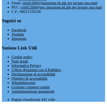
Email:
vris01200t@istruzione.it
Link per inviare una mail
PEC:
vris01200t@pec.istruzione.it
Link per inviare una mail
C.F.: 80021520236
Seguici su
Facebook
Youtube
Instagram
Sezione Link Utili
Cookie policy
Note legali
Informativa Privacy
Ufficio Relazioni con il Pubblico
Dichiarazione di accessibilità
Obiettivi di accessibilità
Whistleblowing
Gestione consensi cookie
Amministrazione trasparente
Pagina visualizzata
443
volte