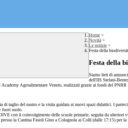
Home
>
Novità
>
Le notizie
>
Festa della biodiversi
Festa della b
Siamo lieti di annunci
dell'IIS Stefani-Benteg
l'ITS Academy Agroalimentare Veneto, realizzati grazie ai fondi del P
nia di taglio del nastro e la visita guidata ai nuovi spazi didattici. I par
e fuori suolo.
IVE con il coinvolgimento delle scuole primarie, seguita da ulteriori visi
à presso la Cantina Fasoli Gino a Colognola ai Colli (dalle 17:15) per l