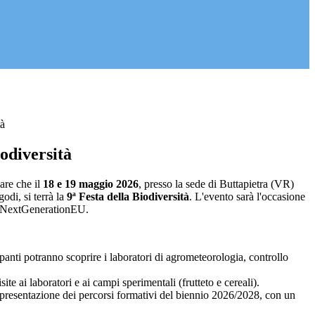
tà
iodiversità
are che il
18 e 19 maggio 2026
, presso la sede di Buttapietra (VR)
odi, si terrà la
9ª Festa della Biodiversità
. L'evento sarà l'occasione
NRR NextGenerationEU.
tecipanti potranno scoprire i laboratori di agrometeorologia, controllo
te ai laboratori e ai campi sperimentali (frutteto e cereali).
a presentazione dei percorsi formativi del biennio 2026/2028, con un