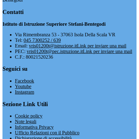
Contatti
Istituto di Istruzione Superiore Stefani-Bentegodi
Via Rimembranza 53 - 37063 Isola Della Scala VR
Tel:
045 7300252 / 639
Email:
vris01200t@istruzione.it
Link per inviare una mail
PEC:
vris01200t@pec.istruzione.it
Link per inviare una mail
C.F.: 80021520236
Seguici su
Facebook
Youtube
Instagram
Sezione Link Utili
Cookie policy
Note legali
Informativa Privacy
Ufficio Relazioni con il Pubblico
Dichiarazione di accessibilità