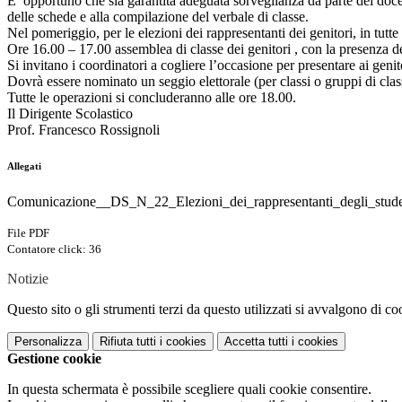
E’ opportuno che sia garantita adeguata sorveglianza da parte dei docent
delle schede e alla compilazione del verbale di classe.
Nel pomeriggio, per le elezioni dei rappresentanti dei genitori, in tutt
Ore 16.00 – 17.00 assemblea di classe dei genitori , con la presenza d
Si invitano i coordinatori a cogliere l’occasione per presentare ai genit
Dovrà essere nominato un seggio elettorale (per classi o gruppi di class
Tutte le operazioni si concluderanno alle ore 18.00.
Il Dirigente Scolastico
Prof. Francesco Rossignoli
Allegati
Comunicazione__DS_N_22_Elezioni_dei_rappresentanti_degli_studen
File PDF
Contatore click: 36
Notizie
Questo sito o gli strumenti terzi da questo utilizzati si avvalgono di coo
Personalizza
Rifiuta tutti
i cookies
Accetta tutti
i cookies
Gestione cookie
In questa schermata è possibile scegliere quali cookie consentire.