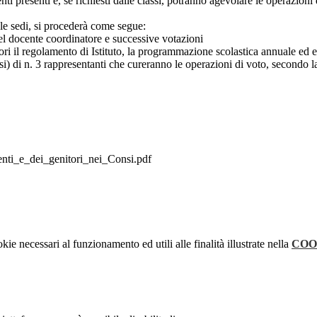
i presenti e, se richiesti dalle classi, potranno agevolare le operazioni d
e le sedi, si procederà come segue:
el docente coordinatore e successive votazioni
ori il regolamento di Istituto, la programmazione scolastica annuale ed ev
i) di n. 3 rappresentanti che cureranno le operazioni di voto, secondo la
ti_e_dei_genitori_nei_Consi.pdf
kie necessari al funzionamento ed utili alle finalità illustrate nella
COO