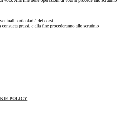
i voto. Alla fine delle operazioni di voto si procede allo scrutinio
entuali particolarità dei corsi.
 consueta prassi, e alla fine procederanno allo scrutinio
KIE POLICY
.